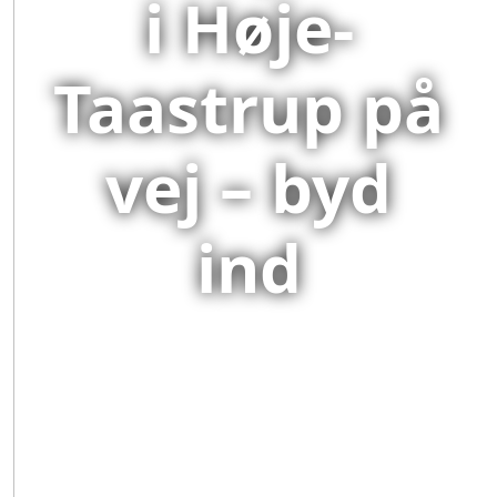
i Høje-
Taastrup på
vej – byd
ind