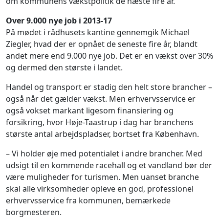
om kommunens vækstpolitik de næste fire år.
Over 9.000 nye job i 2013-17
På mødet i rådhusets kantine gennemgik Michael
Ziegler, hvad der er opnået de seneste fire år, blandt
andet mere end 9.000 nye job. Det er en vækst over 30%
og dermed den største i landet.
Handel og transport er stadig den helt store brancher –
også når det gælder vækst. Men erhvervsservice er
også vokset markant ligesom finansiering og
forsikring, hvor Høje-Taastrup i dag har branchens
største antal arbejdspladser, bortset fra København.
– Vi holder øje med potentialet i andre brancher. Med
udsigt til en kommende racehall og et vandland bør der
være muligheder for turismen. Men uanset branche
skal alle virksomheder opleve en god, professionel
erhvervsservice fra kommunen, bemærkede
borgmesteren.