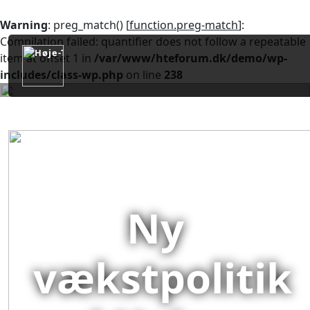
Warning
: preg_match() [
function.preg-match
]:
Compilation failed: quantifier does not follow a repeatable
item at offset 1 in
/var/www/hteforum.dk/demo/wp-
includes/class-wp.php
on line
238
Ny
vækstpolitik