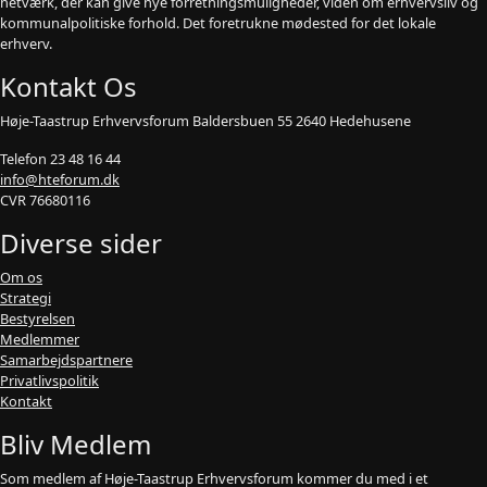
netværk, der kan give nye forretningsmuligheder, viden om erhvervsliv og
kommunalpolitiske forhold. Det foretrukne mødested for det lokale
erhverv.
Kontakt Os
Høje-Taastrup Erhvervsforum Baldersbuen 55 2640 Hedehusene
Telefon 23 48 16 44
info@hteforum.dk
CVR 76680116
Diverse sider
Om os
Strategi
Bestyrelsen
Medlemmer
Samarbejdspartnere
Privatlivspolitik
Kontakt
Bliv Medlem
Som medlem af Høje-Taastrup Erhvervsforum kommer du med i et