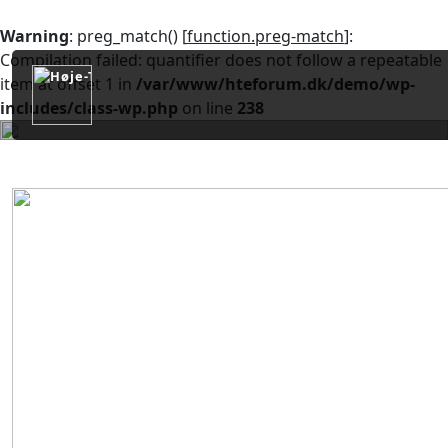
Warning
: preg_match() [
function.preg-match
]:
Compilation failed: quantifier does not follow a repeatable
item at offset 1 in
/var/www/hteforum.dk/demo/wp-
includes/class-wp.php
on line
238