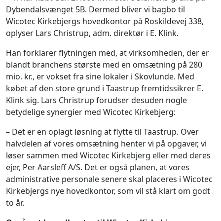
Dybendalsvænget 5B. Dermed bliver vi bagbo til
Wicotec Kirkebjergs hovedkontor på Roskildevej 338,
oplyser Lars Christrup, adm. direktør i E. Klink.
Han forklarer flytningen med, at virksomheden, der er
blandt branchens største med en omsætning på 280
mio. kr., er vokset fra sine lokaler i Skovlunde. Med
købet af den store grund i Taastrup fremtidssikrer E.
Klink sig. Lars Christrup forudser desuden nogle
betydelige synergier med Wicotec Kirkebjerg:
– Det er en oplagt løsning at flytte til Taastrup. Over
halvdelen af vores omsætning henter vi på opgaver, vi
løser sammen med Wicotec Kirkebjerg eller med deres
ejer, Per Aarsleff A/S. Det er også planen, at vores
administrative personale senere skal placeres i Wicotec
Kirkebjergs nye hovedkontor, som vil stå klart om godt
to år.