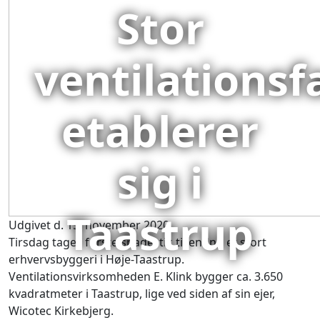
Stor
ventilationsf
etablerer
sig i
Taastrup
Udgivet d. 15. november 2020
Tirsdag tages første spadestik til endnu et stort
erhvervsbyggeri i Høje-Taastrup.
Ventilationsvirksomheden E. Klink bygger ca. 3.650
kvadratmeter i Taastrup, lige ved siden af sin ejer,
Wicotec Kirkebjerg.