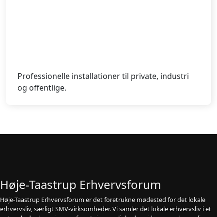
Professionelle installationer til private, industri
og offentlige.
Høje-Taastrup Erhvervsforum
Høje-Taastrup Erhvervsforum er det foretrukne mødested for det lokale
erhvervsliv, særligt SMV-virksomheder. Vi samler det lokale erhvervsliv i et