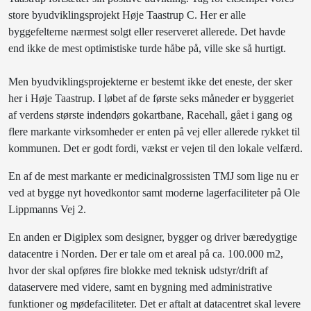
store byudviklingsprojekt Høje Taastrup C. Her er alle
byggefelterne nærmest solgt eller reserveret allerede. Det havde
end ikke de mest optimistiske turde håbe på, ville ske så hurtigt.
Men byudviklingsprojekterne er bestemt ikke det eneste, der sker
her i Høje Taastrup. I løbet af de første seks måneder er byggeriet
af verdens største indendørs gokartbane, Racehall, gået i gang og
flere markante virksomheder er enten på vej eller allerede rykket til
kommunen. Det er godt fordi, vækst er vejen til den lokale velfærd.
En af de mest markante er medicinalgrossisten TMJ som lige nu er
ved at bygge nyt hovedkontor samt moderne lagerfaciliteter på Ole
Lippmanns Vej 2.
En anden er Digiplex som designer, bygger og driver bæredygtige
datacentre i Norden. Der er tale om et areal på ca. 100.000 m2,
hvor der skal opføres fire blokke med teknisk udstyr/drift af
dataservere med videre, samt en bygning med administrative
funktioner og mødefaciliteter. Det er aftalt at datacentret skal levere