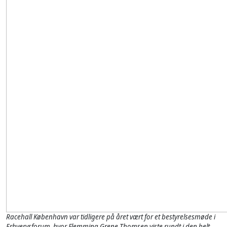
Racehall København var tidligere på året vært for et bestyrelsesmøde i
Erhvervsforum, hvor Flemming Grene Thomsen viste rundt i den helt