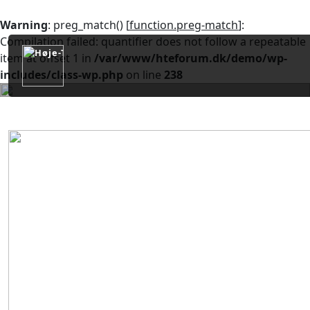
Warning
: preg_match() [
function.preg-match
]:
Compilation failed: quantifier does not follow a repeatable
item at offset 1 in
/var/www/hteforum.dk/demo/wp-
includes/class-wp.php
on line
238