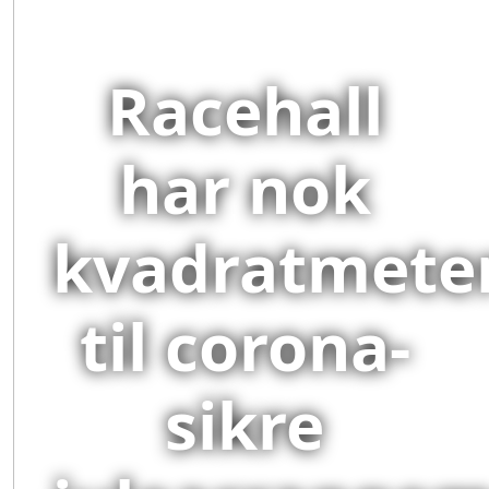
Racehall
har nok
kvadratmete
til corona-
sikre