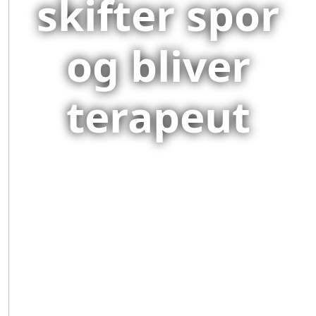
skifter spor
og bliver
terapeut