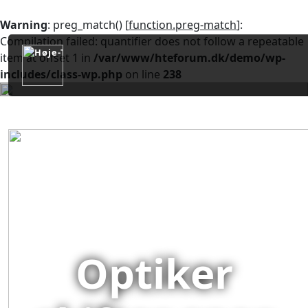
Warning
: preg_match() [
function.preg-match
]:
Compilation failed: quantifier does not follow a repeatable
item at offset 1 in
/var/www/hteforum.dk/demo/wp-
includes/class-wp.php
on line
238
Optiker