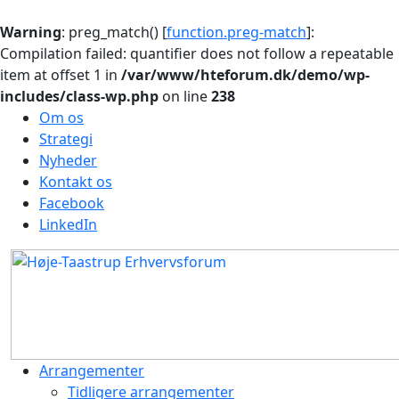
Warning
: preg_match() [
function.preg-match
]:
Compilation failed: quantifier does not follow a repeatable
item at offset 1 in
/var/www/hteforum.dk/demo/wp-
includes/class-wp.php
on line
238
Om os
Strategi
Nyheder
Kontakt os
Facebook
LinkedIn
Arrangementer
Tidligere arrangementer