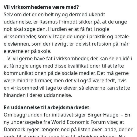
Vil virksomhederne være med?
Selv om det er en helt ny og dermed ukendt
uddannelse, er Rasmus Frimodt sikker på, at de unge
nok skal søge den. Hurdlen er at få fat i nogle
virksomheder, som vil tage de unge i praktik og betale
elevlønnen, som der i øvrigt er delvist refusion på, når
eleverne er på skole.
– Vi vil gerne have fat i virksomheder, der kan se en idé i
at få nogle unge med disse kvalifikationer til at løfte
kommunikationen på de sociale medier. Det må gerne
være mindre firmaer, men det vil også være fedt, hvis
en virksomhed vil tage to elever, så eleverne kan støtte
hinanden i deres uddannelse.
En uddannelse til arbejdsmarkedet
Om baggrunden for initiativet siger Birger Hauge: – En
ny undersøgelse fra World Economic Forum viser, at
Danmark ryger længere ned på listen over lande, der er
gode til at gøre de unge klar til arbejdsmarkedet. Nu