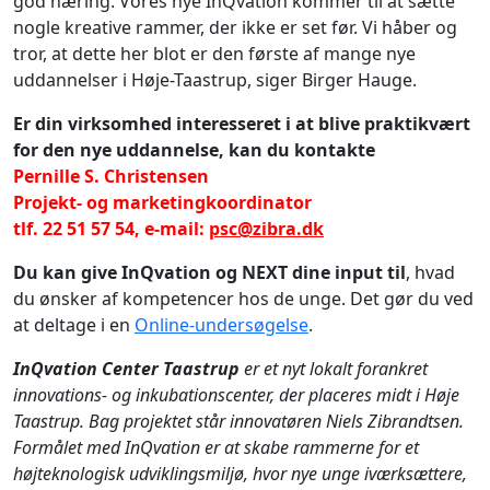
god næring. Vores nye InQvation kommer til at sætte
nogle kreative rammer, der ikke er set før. Vi håber og
tror, at dette her blot er den første af mange nye
uddannelser i Høje-Taastrup, siger Birger Hauge.
Er din virksomhed interesseret i at blive praktikvært
for den nye uddannelse, kan du kontakte
Pernille S. Christensen
Projekt- og marketingkoordinator
tlf. 22 51 57 54, e-mail:
psc@zibra.dk
Du kan give InQvation og NEXT dine input
til
, hvad
du ønsker af kompetencer hos de unge. Det gør du ved
at deltage i en
Online-undersøgelse
.
InQvation Center Taastrup
er et nyt lokalt forankret
innovations- og inkubationscenter, der placeres midt i Høje
Taastrup. Bag projektet står innovatøren Niels Zibrandtsen.
Formålet med InQvation er at skabe rammerne for et
højteknologisk udviklingsmiljø, hvor nye unge iværksættere,