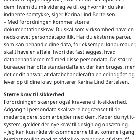
dem, hvem du må videregive til, og hvornår du skal
indhente samtykke, siger Karina Lind Bertelsen.
– Med forordningen kommer større
dokumentationskrav. Du skal som virksomhed have en
nedskrevet persondatapolitik. Har du eksterne parter,
som kan behandle dine data, for eksempel lønbureauer,
skal I have en aftale, hvori det fastlægges, hvad
databehandleren må med disse persondata. De større
bureauer har ofte standardaftaler, der kan bruges, men
det er dit ansvar, at databehandleraftalen er indgået og
lever op til dine krav, pointerer Karina Lind Bertelsen.
Større krav til sikkerhed
Forordningen skærper også kravene til it-sikkerhed.
Adgang til persondata skal være begrænset til de
medarbejdere, som arbejder med dem. Køber du nyt it-
system, gælder der nye krav til design og opsætning.
– Jeg kan kun råde virksomhederne til at komme i gang
hurtigst muligt med at afdække mængden af data, få