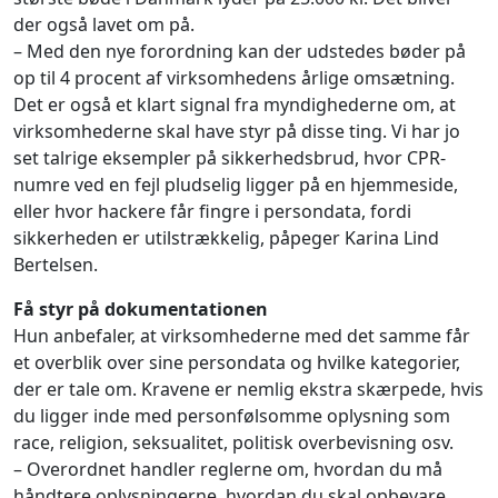
der også lavet om på.
– Med den nye forordning kan der udstedes bøder på
op til 4 procent af virksomhedens årlige omsætning.
Det er også et klart signal fra myndighederne om, at
virksomhederne skal have styr på disse ting. Vi har jo
set talrige eksempler på sikkerhedsbrud, hvor CPR-
numre ved en fejl pludselig ligger på en hjemmeside,
eller hvor hackere får fingre i persondata, fordi
sikkerheden er utilstrækkelig, påpeger Karina Lind
Bertelsen.
Få styr på dokumentationen
Hun anbefaler, at virksomhederne med det samme får
et overblik over sine persondata og hvilke kategorier,
der er tale om. Kravene er nemlig ekstra skærpede, hvis
du ligger inde med personfølsomme oplysning som
race, religion, seksualitet, politisk overbevisning osv.
– Overordnet handler reglerne om, hvordan du må
håndtere oplysningerne, hvordan du skal opbevare