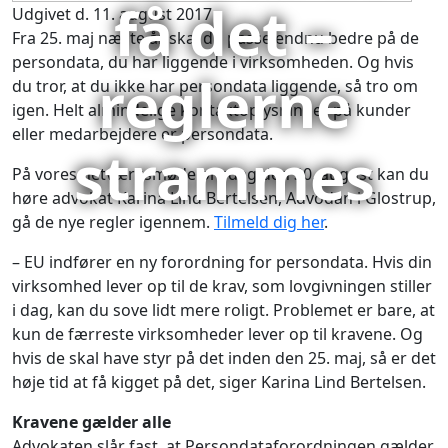
få det –
Udgivet d. 11. august 2017
Fra 25. maj næste år skal du passe endnu bedre på de
persondata, du har liggende i virksomheden. Og hvis
reglerne
du tror, at du ikke har persondata liggende, så tro om
igen. Helt almindelige kontaktoplysninger på kunder
eller medarbejdere er persondata.
strammes
På vores netværksmøde onsdag den 30. august kan du
høre advokat Karina Lind Bertelsen, Advodan i Glostrup,
gå de nye regler igennem.
Tilmeld dig her
.
– EU indfører en ny forordning for persondata. Hvis din
virksomhed lever op til de krav, som lovgivningen stiller
i dag, kan du sove lidt mere roligt. Problemet er bare, at
kun de færreste virksomheder lever op til kravene. Og
hvis de skal have styr på det inden den 25. maj, så er det
høje tid at få kigget på det, siger Karina Lind Bertelsen.
Kravene gælder alle
Advokaten slår fast, at Persondataforordningen gælder