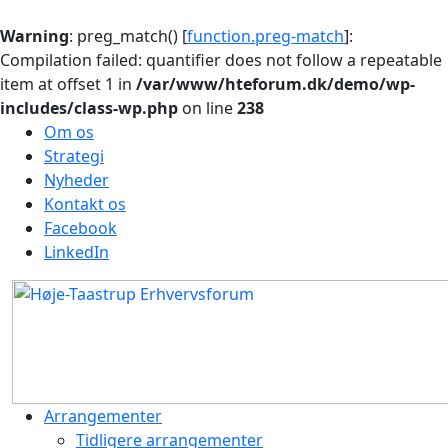
Warning
: preg_match() [
function.preg-match
]:
Compilation failed: quantifier does not follow a repeatable
item at offset 1 in
/var/www/hteforum.dk/demo/wp-
includes/class-wp.php
on line
238
Om os
Strategi
Nyheder
Kontakt os
Facebook
LinkedIn
Arrangementer
Tidligere arrangementer