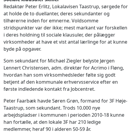
Redaktør Peter Erlitz, Lokalavisen Taastrup, sørgede for
at holde de to duellanter, deres sekundanter og
tilhørerne inden for emnerne. Voldsomme
stridspunkter var der ikke; mest markant var forskellen
i deres holdning til sociale klausuler, der pålægger
virksomheder at have et vist antal lærlinge for at kunne
byde på opgaver.
Som sekundant for Michael Ziegler belyste Jørgen
Lennert Christensen, adm. direktør for Acrimo i Fløng,
hvordan han som virksomhedsleder følte sig godt
betjent af den kommunale erhvervsservice efter en
første indledende kontakt fra Jobcentret.
Peter Faarbæk havde Søren Grøn, formand for 3F Høje-
Taastrup, som sekundant. Trods 10.000 nye
arbejdspladser i kommunen i perioden 2010-18 kunne
han fortælle, at den lokale 3F har 210 ledige
medlemmer, heraf 90 i alderen 50-59 år.