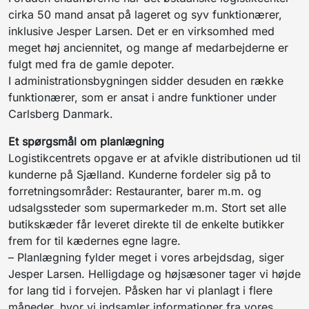
cirka 50 mand ansat på lageret og syv funktionærer,
inklusive Jesper Larsen. Det er en virksomhed med
meget høj anciennitet, og mange af medarbejderne er
fulgt med fra de gamle depoter.
I administrationsbygningen sidder desuden en række
funktionærer, som er ansat i andre funktioner under
Carlsberg Danmark.
Et spørgsmål om planlægning
Logistikcentrets opgave er at afvikle distributionen ud til
kunderne på Sjælland. Kunderne fordeler sig på to
forretningsområder: Restauranter, barer m.m. og
udsalgssteder som supermarkeder m.m. Stort set alle
butikskæder får leveret direkte til de enkelte butikker
frem for til kædernes egne lagre.
– Planlægning fylder meget i vores arbejdsdag, siger
Jesper Larsen. Helligdage og højsæsoner tager vi højde
for lang tid i forvejen. Påsken har vi planlagt i flere
måneder, hvor vi indsamler informationer fra vores