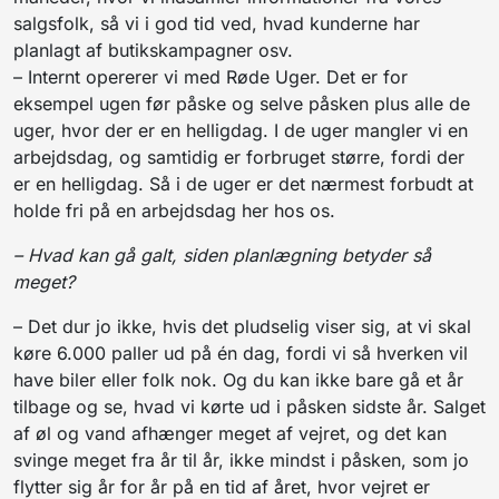
salgsfolk, så vi i god tid ved, hvad kunderne har
planlagt af butikskampagner osv.
– Internt opererer vi med Røde Uger. Det er for
eksempel ugen før påske og selve påsken plus alle de
uger, hvor der er en helligdag. I de uger mangler vi en
arbejdsdag, og samtidig er forbruget større, fordi der
er en helligdag. Så i de uger er det nærmest forbudt at
holde fri på en arbejdsdag her hos os.
– Hvad kan gå galt, siden planlægning betyder så
meget?
– Det dur jo ikke, hvis det pludselig viser sig, at vi skal
køre 6.000 paller ud på én dag, fordi vi så hverken vil
have biler eller folk nok. Og du kan ikke bare gå et år
tilbage og se, hvad vi kørte ud i påsken sidste år. Salget
af øl og vand afhænger meget af vejret, og det kan
svinge meget fra år til år, ikke mindst i påsken, som jo
flytter sig år for år på en tid af året, hvor vejret er