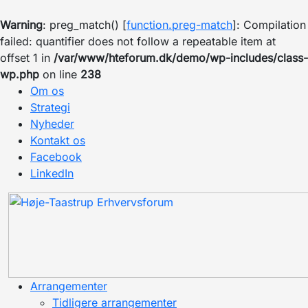
Warning
: preg_match() [
function.preg-match
]: Compilation
failed: quantifier does not follow a repeatable item at
offset 1 in
/var/www/hteforum.dk/demo/wp-includes/class-
wp.php
on line
238
Om os
Strategi
Nyheder
Kontakt os
Facebook
LinkedIn
Arrangementer
Tidligere arrangementer