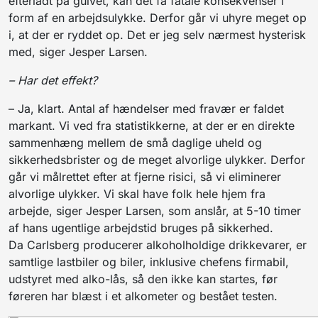
efterladt på gulvet, kan det få fatale konsekvenser i
form af en arbejdsulykke. Derfor går vi uhyre meget op
i, at der er ryddet op. Det er jeg selv nærmest hysterisk
med, siger Jesper Larsen.
– Har det effekt?
– Ja, klart. Antal af hændelser med fravær er faldet
markant. Vi ved fra statistikkerne, at der er en direkte
sammenhæng mellem de små daglige uheld og
sikkerhedsbrister og de meget alvorlige ulykker. Derfor
går vi målrettet efter at fjerne risici, så vi eliminerer
alvorlige ulykker. Vi skal have folk hele hjem fra
arbejde, siger Jesper Larsen, som anslår, at 5-10 timer
af hans ugentlige arbejdstid bruges på sikkerhed.
Da Carlsberg producerer alkoholholdige drikkevarer, er
samtlige lastbiler og biler, inklusive chefens firmabil,
udstyret med alko-lås, så den ikke kan startes, før
føreren har blæst i et alkometer og bestået testen.