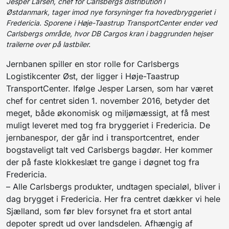
Jesper Larsen, chef for Carlsbergs distribution i
Østdanmark, tager imod nye forsyninger fra hovedbryggeriet i
Fredericia. Sporene i Høje-Taastrup TransportCenter ender ved
Carlsbergs område, hvor DB Cargos kran i baggrunden hejser
trailerne over på lastbiler.
Jernbanen spiller en stor rolle for Carlsbergs
Logistikcenter Øst, der ligger i Høje-Taastrup
TransportCenter. Ifølge Jesper Larsen, som har været
chef for centret siden 1. november 2016, betyder det
meget, både økonomisk og miljømæssigt, at få mest
muligt leveret med tog fra bryggeriet i Fredericia. De
jernbanespor, der går ind i transportcentret, ender
bogstaveligt talt ved Carlsbergs bagdør. Her kommer
der på faste klokkeslæt tre gange i døgnet tog fra
Fredericia.
– Alle Carlsbergs produkter, undtagen specialøl, bliver i
dag brygget i Fredericia. Her fra centret dækker vi hele
Sjælland, som før blev forsynet fra et stort antal
depoter spredt ud over landsdelen. Afhængig af