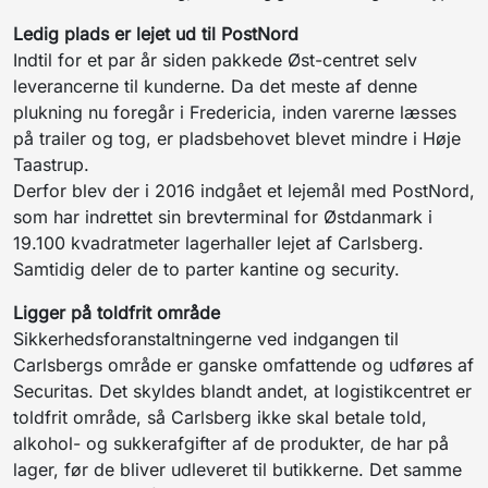
Ledig plads er lejet ud til PostNord
Indtil for et par år siden pakkede Øst-centret selv
leverancerne til kunderne. Da det meste af denne
plukning nu foregår i Fredericia, inden varerne læsses
på trailer og tog, er pladsbehovet blevet mindre i Høje
Taastrup.
Derfor blev der i 2016 indgået et lejemål med PostNord,
som har indrettet sin brevterminal for Østdanmark i
19.100 kvadratmeter lagerhaller lejet af Carlsberg.
Samtidig deler de to parter kantine og security.
Ligger på toldfrit område
Sikkerhedsforanstaltningerne ved indgangen til
Carlsbergs område er ganske omfattende og udføres af
Securitas. Det skyldes blandt andet, at logistikcentret er
toldfrit område, så Carlsberg ikke skal betale told,
alkohol- og sukkerafgifter af de produkter,
de
har på
lager,
før de bliver udleveret til butikkerne. Det samme