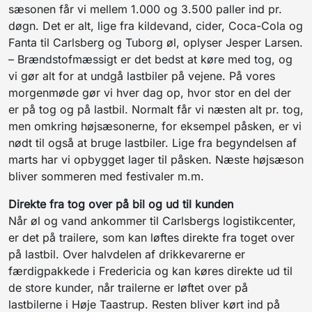
sæsonen får vi mellem 1.000 og 3.500 paller ind pr.
døgn. Det er alt, lige fra kildevand,
cider,
Coca-Cola og
Fanta til Carlsberg og Tuborg øl, oplyser Jesper Larsen.
– Brændstofmæssigt er det bedst at køre med tog, og
vi gør alt for at undgå lastbiler på vejene. På vores
morgenmøde gør vi hver dag op, hvor stor en del der
er på tog og på lastbil. Normalt får vi næsten alt pr. tog,
men omkring højsæsonerne, for eksempel påsken, er vi
nødt til også at bruge lastbiler. Lige fra begyndelsen af
marts har vi opbygget lager til påsken. Næste højsæson
bliver sommeren med festivaler m.m.
Direkte fra tog over på bil og ud til kunden
Når øl og vand ankommer til Carlsbergs logistikcenter,
er det på trailere, som kan løftes direkte fra toget over
på lastbil. Over halvdelen af drikkevarerne er
færdigpakkede i Fredericia og kan køres direkte ud til
de store kunder, når trailerne er løftet over på
lastbilerne i Høje Taastrup. Resten bliver kørt ind på