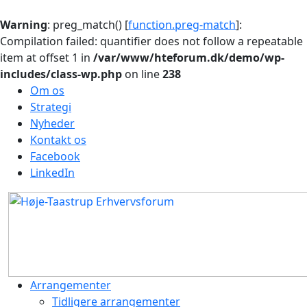
Warning
: preg_match() [
function.preg-match
]:
Compilation failed: quantifier does not follow a repeatable
item at offset 1 in
/var/www/hteforum.dk/demo/wp-
includes/class-wp.php
on line
238
Om os
Strategi
Nyheder
Kontakt os
Facebook
LinkedIn
Arrangementer
Tidligere arrangementer