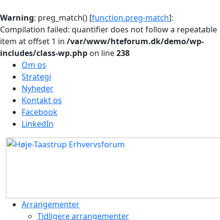
Warning
: preg_match() [
function.preg-match
]:
Compilation failed: quantifier does not follow a repeatable
item at offset 1 in
/var/www/hteforum.dk/demo/wp-
includes/class-wp.php
on line
238
Om os
Strategi
Nyheder
Kontakt os
Facebook
LinkedIn
Arrangementer
Tidligere arrangementer