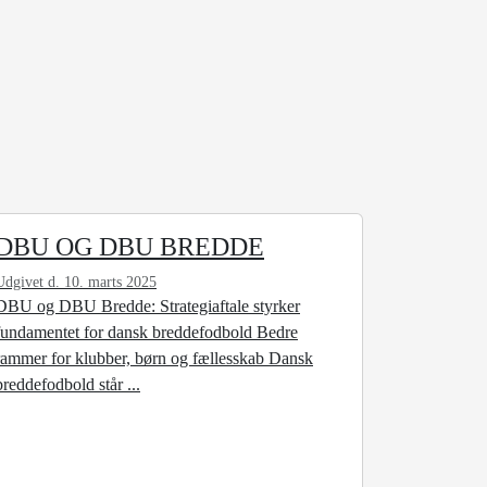
DBU OG DBU BREDDE
Udgivet d. 10. marts 2025
DBU og DBU Bredde: Strategiaftale styrker
fundamentet for dansk breddefodbold Bedre
rammer for klubber, børn og fællesskab Dansk
breddefodbold står ...