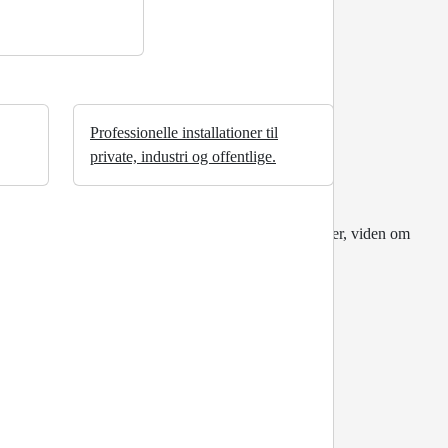
Professionelle installationer til
private, industri og offentlige.
iv i et netværk, der kan give nye forretningsmuligheder, viden om