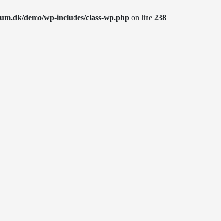
rum.dk/demo/wp-includes/class-wp.php
on line
238