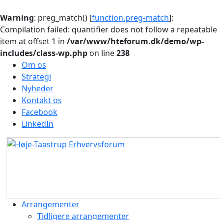
Warning
: preg_match() [
function.preg-match
]:
Compilation failed: quantifier does not follow a repeatable
item at offset 1 in
/var/www/hteforum.dk/demo/wp-
includes/class-wp.php
on line
238
Om os
Strategi
Nyheder
Kontakt os
Facebook
LinkedIn
Arrangementer
Tidligere arrangementer