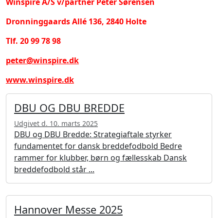
Winspire A/S v/partner Peter Sørensen
Dronninggaards Allé 136, 2840 Holte
Tlf. 20 99 78 98
peter@winspire.dk
www.winspire.dk
DBU OG DBU BREDDE
Udgivet d. 10. marts 2025
DBU og DBU Bredde: Strategiaftale styrker
fundamentet for dansk breddefodbold Bedre
rammer for klubber, børn og fællesskab Dansk
breddefodbold står ...
Hannover Messe 2025