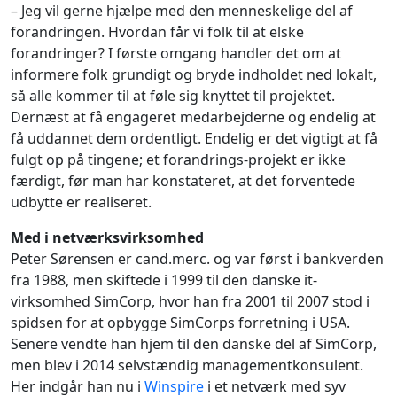
– Jeg vil gerne hjælpe med den menneskelige del af
forandringen. Hvordan får vi folk til at elske
forandringer? I første omgang handler det om at
informere folk grundigt og bryde indholdet ned lokalt,
så alle kommer til at føle sig knyttet til projektet.
Dernæst at få engageret medarbejderne og endelig at
få uddannet dem ordentligt. Endelig er det vigtigt at få
fulgt op på tingene; et forandrings-projekt er ikke
færdigt, før man har konstateret, at det forventede
udbytte er realiseret.
Med i netværksvirksomhed
Peter Sørensen er cand.merc. og var først i bankverden
fra 1988, men skiftede i 1999 til den danske it-
virksomhed SimCorp, hvor han fra 2001 til 2007 stod i
spidsen for at opbygge SimCorps forretning i USA.
Senere vendte han hjem til den danske del af SimCorp,
men blev i 2014 selvstændig managementkonsulent.
Her indgår han nu i
Winspire
i et netværk med syv