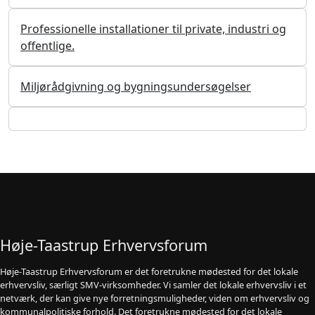
Professionelle installationer til private, industri og
offentlige.
Miljørådgivning og bygningsundersøgelser
Høje-Taastrup Erhvervsforum
Høje-Taastrup Erhvervsforum er det foretrukne mødested for det lokale
erhvervsliv, særligt SMV-virksomheder. Vi samler det lokale erhvervsliv i et
netværk, der kan give nye forretningsmuligheder, viden om erhvervsliv og
kommunalpolitiske forhold. Det foretrukne mødested for det lokale