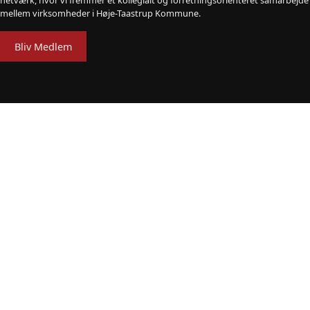
netværk, hvor vi fremmer et kollegialt og forretningsorienteret samarbejde
mellem virksomheder i Høje-Taastrup Kommune.
Bliv Medlem