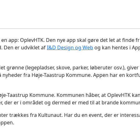
en app: OplevHTK. Den nye app skal gøre det let at finde 
. Den er udviklet af
I&D Design og Web
og kan hentes i App
det grønne (legepladser, skove, parker, løberuter osv.), give
så nyheder fra Høje-Taastrup Kommune. Appen har en kortfun
øje-Taastrup Kommune. Kommunen håber, at OplevHTK kan h
eter, der er i området og dermed er med til at brande komm
r trækkes fra Kultunaut. Har du en event, der er interessan
appen.