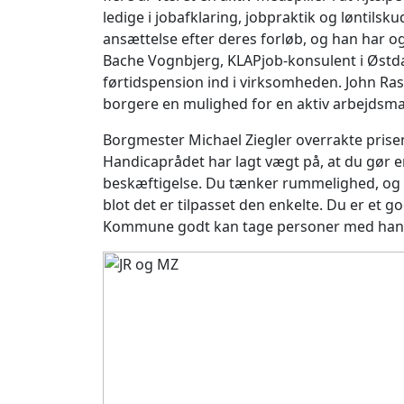
ledige i jobafklaring, jobpraktik og løntilsk
ansættelse efter deres forløb, og han har o
Bache Vognbjerg, KLAPjob-konsulent i Østd
førtidspension ind i virksomheden. John Ra
borgere en mulighed for en aktiv arbejdsma
Borgmester Michael Ziegler overrakte prisen 
Handicaprådet har lagt vægt på, at du gør en
beskæftigelse. Du tænker rummelighed, og at
blot det er tilpasset den enkelte. Du er et g
Kommune godt kan tage personer med handi