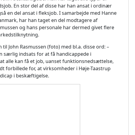
udsjob. En stor del af disse har han ansat i ordinær
gså en del ansat i fleksjob. I samarbejde med Hanne
anmark, har han taget en del modtagere af
smussen og hans personale har dermed givet flere
rkedstilknytning.
til John Rasmussen (foto) med bl.a. disse ord: –
 særlig indsats for at få handicappede i
 alle kan få et job, uanset funktionsnedsættelse,
odt forbillede for, at virksomheder i Høje-Taastrup
cap i beskæftigelse.