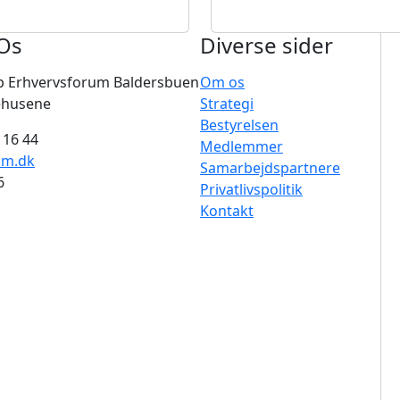
Os
Diverse sider
p Erhvervsforum Baldersbuen
Om os
ehusene
Strategi
Bestyrelsen
 16 44
Medlemmer
um.dk
Samarbejdspartnere
6
Privatlivspolitik
Kontakt