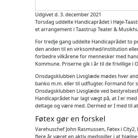
Udgivet d. 3. december 2021
Torsdag uddelte Handicaprådet i Høje-Taas
et arrangement i Taastrup Teater & Musikhu
For tredje gang uddelte Handicaprådet to pri
den anden til en virk­somhed/institution elle
forbedre vilkårene for mennesker med handi
Kommune. Priserne gik i år til de frivillige 
Onsdagsklubben Livsglæde mødes hver anden
banko m.m. eller til udflugter. Formand for 
Onsdagsklubben Livsglæde ved bestyrelsesf
Handicaprådet har lagt vægt på, at I er med
deltage og være med. Dermed er I med til a
Føtex gør en forskel
Varehuschef John Rasmussen, Føtex i City2,
flere år været en aktiv medspiller i at hjælpe