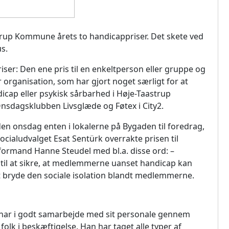
trup Kommune årets to handicappriser. Det skete ved
s.
ser: Den ene pris til en enkeltperson eller gruppe og
r organisation, som har gjort noget særligt for at
cap eller psykisk sårbarhed i Høje-Taastrup
i Onsdagsklubben Livsglæde og Føtex i City2.
 onsdag enten i lokalerne på Bygaden til foredrag,
socialudvalget Esat Sentürk overrakte prisen til
ormand Hanne Steudel med bl.a. disse ord: –
 til at sikre, at medlemmerne uanset handicap kan
t bryde den sociale isolation blandt medlemmerne.
 har i godt samarbejde med sit personale gennem
 folk i beskæftigelse. Han har taget alle typer af