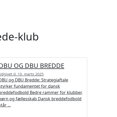
æde-klub
DBU OG DBU BREDDE
Udgivet d. 10. marts 2025
DBU og DBU Bredde: Strategiaftale
styrker fundamentet for dansk
breddefodbold Bedre rammer for klubber,
børn og fællesskab Dansk breddefodbold
står ...