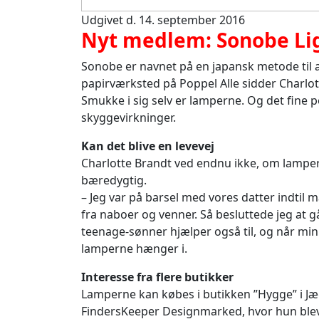
Udgivet d. 14. september 2016
Nyt medlem: Sonobe Li
Sonobe er navnet på en japansk metode til a
papirværksted på Poppel Alle sidder Charlo
Smukke i sig selv er lamperne. Og det fine pe
skyggevirkninger.
Kan det blive en levevej
Charlotte Brandt ved endnu ikke, om lamperne
bæredygtig.
– Jeg var på barsel med vores datter indtil 
fra naboer og venner. Så besluttede jeg at gå
teenage-sønner hjælper også til, og når m
lamperne hænger i.
Interesse fra flere butikker
Lamperne kan købes i butikken ”Hygge” i J
FindersKeeper Designmarked, hvor hun blev k