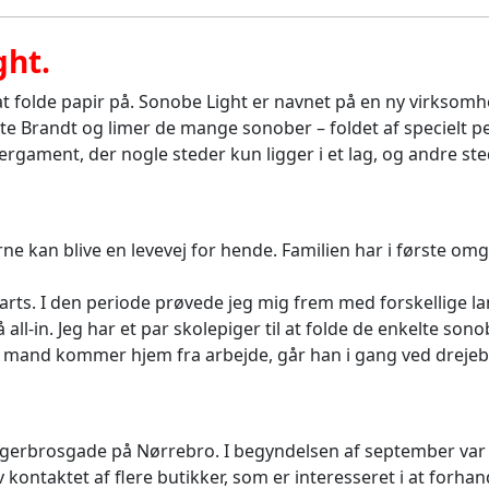
ght.
t folde papir på. Sonobe Light er navnet på en ny virksomhe
tte Brandt og limer de mange sonober – foldet af specielt 
rgament, der nogle steder kun ligger i et lag, og andre steder
 kan blive en levevej for hende. Familien har i første omgang
marts. I den periode prøvede jeg mig frem med forskellige la
 all-in. Jeg har et par skolepiger til at folde de enkelte so
in mand kommer hjem fra arbejde, går han i gang ved dre
ægerbrosgade på Nørrebro. I begyndelsen af september va
ontaktet af flere butikker, som er interesseret i at forha