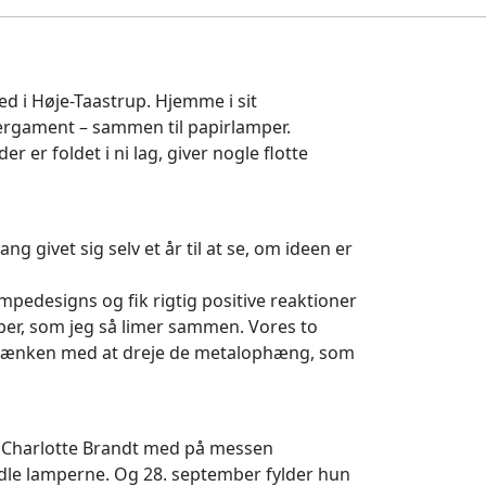
d i Høje-Taastrup. Hjemme i sit
pergament – sammen til papirlamper.
 er foldet i ni lag, giver nogle flotte
 givet sig selv et år til at se, om ideen er
mpedesigns og fik rigtig positive reaktioner
nober, som jeg så limer sammen. Vores to
jebænken med at dreje de metalophæng, som
r Charlotte Brandt med på messen
ndle lamperne. Og 28. september fylder hun