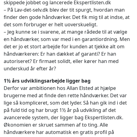
skippede jobbet og lancerede Ekspertlisten.dk
– På Lav-det-selv.dk blev der tit spurgt, hvordan man
finder den gode håndværker. Det fik mig til at indse, at
det som forbruger er helt uoverskueligt.
– Jeg kunne se i svarene, at mange rådede til at vælge
en håndværker, som var med i en garantiordning. Men
det er jo et stort arbejde for kunden at tjekke alt om
håndværkeren: Er han dækket af garanti? Er han
autoriseret? Er firmaet solidt, eller kører han med
underskud år efter år?
1½ års udviklingsarbejde ligger bag
Derfor var ambitionen hos Allan Elsted at hjælpe
brugerne med at finde den rette håndværker. Det var
lige så kompliceret, som det lyder. Så han gik ind i det
på fuld tid og har brugt 1½ år på udvikling af det
avancerede system, der ligger bag Ekspertlisten.dk.
Økonomien er skruet sammen af to ting. Alle
håndværkere har automatisk en gratis profil på