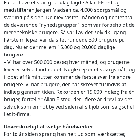
For at have et startgrundlag lagde Allan Elsted og
medstifteren Jørgen Madsen ca. 4.000 spørgsmål og
svar ind på siden. De blev tastet i hånden og hentet fra
de daværende ”nyhedsgrupper”, som var forbeholdt de
mere tekniske brugere. Så var Lav-det-selv.dk i gang.
Første milepæl var, da sitet rundede 300 brugere pr.
dag. Nu er der mellem 15.000 og 20.000 daglige
brugere.
– Vi har over 500.000 besøg hver måned, og brugerne
leverer selv alt indholdet. Nogle rejser et spørgsmål , og
i løbet af få minutter kommer de første svar fra andre
brugere. Vi har brugere, der har skrevet tusindvis af
indlæg gennem tiden. Rekorden er 19.000 indlæg fra én
bruger, fortæller Allan Elsted, der i flere år drev Lav-det-
selv.dk som en hobby ved siden af sit job som salgschef
i et it-firma.
Uoverskueligt at vælge håndværker
For to år siden sprang han helt ud som iværksætter,