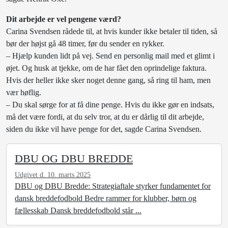
Dit arbejde er vel pengene værd?
Carina Svendsen rådede til, at hvis kunder ikke betaler til tiden, så
bør der højst gå 48 timer, før du sender en rykker.
– Hjælp kunden lidt på vej. Send en personlig mail med et glimt i
øjet. Og husk at tjekke, om de har fået den oprindelige faktura.
Hvis der heller ikke sker noget denne gang, så ring til ham, men
vær høflig.
– Du skal sørge for at få dine penge. Hvis du ikke gør en indsats,
må det være fordi, at du selv tror, at du er dårlig til dit arbejde,
siden du ikke vil have penge for det, sagde Carina Svendsen.
DBU OG DBU BREDDE
Udgivet d. 10. marts 2025
DBU og DBU Bredde: Strategiaftale styrker fundamentet for
dansk breddefodbold Bedre rammer for klubber, børn og
fællesskab Dansk breddefodbold står ...