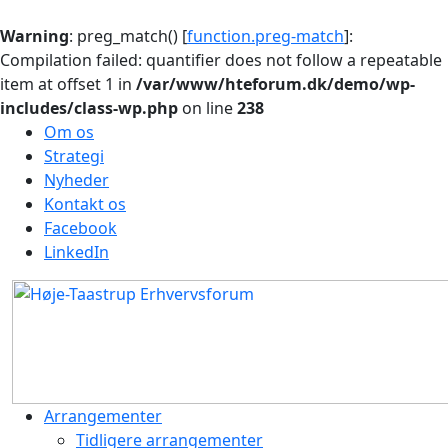
Warning
: preg_match() [
function.preg-match
]:
Compilation failed: quantifier does not follow a repeatable
item at offset 1 in
/var/www/hteforum.dk/demo/wp-
includes/class-wp.php
on line
238
Om os
Strategi
Nyheder
Kontakt os
Facebook
LinkedIn
Arrangementer
Tidligere arrangementer