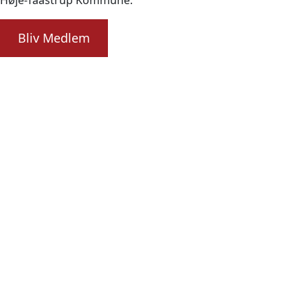
Høje-Taastrup Kommune.
Bliv Medlem