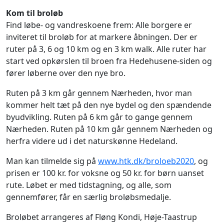
Kom til broløb
Find løbe- og vandreskoene frem: Alle borgere er
inviteret til broløb for at markere åbningen. Der er
ruter på 3, 6 og 10 km og en 3 km walk. Alle ruter har
start ved opkørslen til broen fra Hedehusene-siden og
fører løberne over den nye bro.
Ruten på 3 km går gennem Nærheden, hvor man
kommer helt tæt på den nye bydel og den spændende
byudvikling. Ruten på 6 km går to gange gennem
Nærheden. Ruten på 10 km går gennem Nærheden og
herfra videre ud i det naturskønne Hedeland.
Man kan tilmelde sig på
www.htk.dk/broloeb2020
, og
prisen er 100 kr. for voksne og 50 kr. for børn uanset
rute. Løbet er med tidstagning, og alle, som
gennemfører, får en særlig broløbsmedalje.
Broløbet arrangeres af Fløng Kondi, Høje-Taastrup