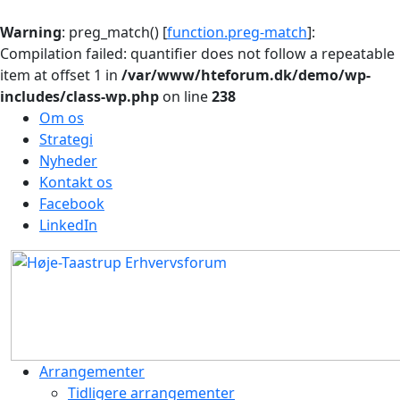
Warning
: preg_match() [
function.preg-match
]:
Compilation failed: quantifier does not follow a repeatable
item at offset 1 in
/var/www/hteforum.dk/demo/wp-
includes/class-wp.php
on line
238
Om os
Strategi
Nyheder
Kontakt os
Facebook
LinkedIn
Arrangementer
Tidligere arrangementer