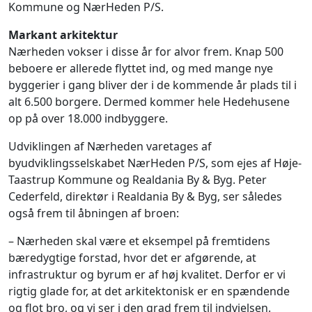
Kommune og NærHeden P/S.
Markant arkitektur
Nærheden vokser i disse år for alvor frem. Knap 500
beboere er allerede flyttet ind, og med mange nye
byggerier i gang bliver der i de kommende år plads til i
alt 6.500 borgere. Dermed kommer hele Hedehusene
op på over 18.000 indbyggere.
Udviklingen af Nærheden varetages af
byudviklingsselskabet NærHeden P/S, som ejes af Høje-
Taastrup Kommune og Realdania By & Byg. Peter
Cederfeld, direktør i Realdania By & Byg, ser således
også frem til åbningen af broen:
– Nærheden skal være et eksempel på fremtidens
bæredygtige forstad, hvor det er afgørende, at
infrastruktur og byrum er af høj kvalitet. Derfor er vi
rigtig glade for, at det arkitektonisk er en spændende
og flot bro, og vi ser i den grad frem til indvielsen.