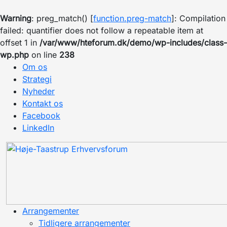
Warning
: preg_match() [
function.preg-match
]: Compilation
failed: quantifier does not follow a repeatable item at
offset 1 in
/var/www/hteforum.dk/demo/wp-includes/class-
wp.php
on line
238
Om os
Strategi
Nyheder
Kontakt os
Facebook
LinkedIn
Arrangementer
Tidligere arrangementer