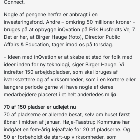
Connect.
Nogle af pengene herfra er anbragt i en
investeringsfond. Andre – omkring 50 millioner kroner –
bruges på at opbygge inQvation på Erik Husfeldts Vej 7.
Det er her, at Birger Hauge (foto), Director Public
Affairs & Education, tager imod os på torsdag.
– Ideen med inQvation er at skabe et sted for folk med
ideer inden for ny teknologi, siger Birger Hauge. Vi
indretter 150 arbejdspladser, som skal bruges af
iværksættere og af virksomheder, som i en kortere eller
længere periode gerne vil have nogle af deres
medarbejdere placeret i et helt anderledes miljø.
70 af 150 pladser er udlejet nu
70 af pladserne er allerede besat, selv om huset først
åbner i midten af januar. Høje-Taastrup Kommune har
indgået en fem-årig lejeaftale for 20 af pladserne. Og
50 er forbeholdt de start-up virksomheder, som