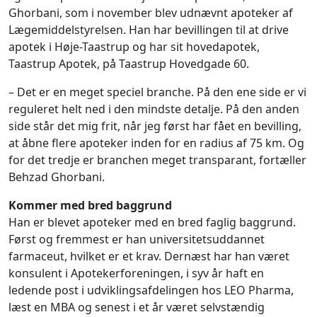
Ghorbani, som i november blev udnævnt apoteker af
Lægemiddelstyrelsen. Han har bevillingen til at drive
apotek i Høje-Taastrup og har sit hovedapotek,
Taastrup Apotek, på Taastrup Hovedgade 60.
– Det er en meget speciel branche. På den ene side er vi
reguleret helt ned i den mindste detalje. På den anden
side står det mig frit, når jeg først har fået en bevilling,
at åbne flere apoteker inden for en radius af 75 km. Og
for det tredje er branchen meget transparant, fortæller
Behzad Ghorbani.
Kommer med bred baggrund
Han er blevet apoteker med en bred faglig baggrund.
Først og fremmest er han universitetsuddannet
farmaceut, hvilket er et krav. Dernæst har han været
konsulent i Apotekerforeningen, i syv år haft en
ledende post i udviklingsafdelingen hos LEO Pharma,
læst en MBA og senest i et år været selvstændig