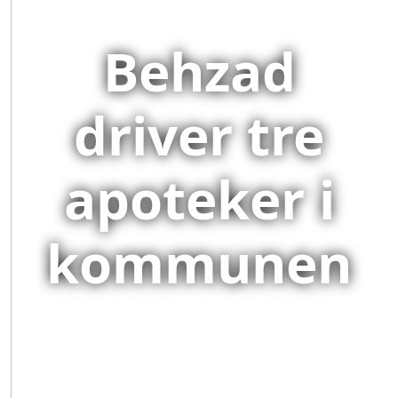
Behzad
driver tre
apoteker i
kommunen