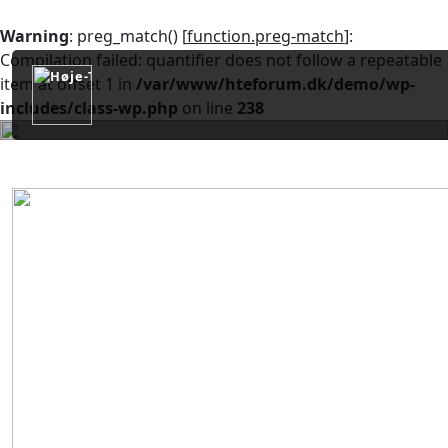
Warning
: preg_match() [
function.preg-match
]:
Compilation failed: quantifier does not follow a repeatable
item at offset 1 in
/var/www/hteforum.dk/demo/wp-
includes/class-wp.php
on line
238