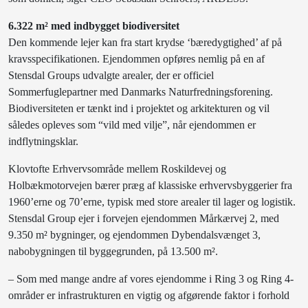
6.322 m² med indbygget biodiversitet
Den kommende lejer kan fra start krydse ‘bæredygtighed’ af på
kravsspecifikationen. Ejendommen opføres nemlig på en af
Stensdal Groups udvalgte arealer, der er officiel
Sommerfuglepartner med Danmarks Naturfredningsforening.
Biodiversiteten er tænkt ind i projektet og arkitekturen og vil
således opleves som “vild med vilje”, når ejendommen er
indflytningsklar.
Klovtofte Erhvervsområde mellem Roskildevej og
Holbækmotorvejen bærer præg af klassiske erhvervsbyggerier fra
1960’erne og 70’erne, typisk med store arealer til lager og logistik.
Stensdal Group ejer i forvejen ejendommen Mårkærvej 2, med
9.350 m² bygninger, og ejendommen Dybendalsvænget 3,
nabobygningen til byggegrunden, på 13.500 m².
– Som med mange andre af vores ejendomme i Ring 3 og Ring 4-
områder er infrastrukturen en vigtig og afgørende faktor i forhold