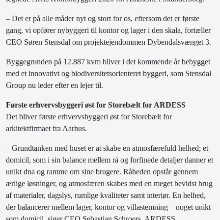
– Det er på alle måder nyt og stort for os, eftersom det er første
gang, vi opfører nybyggeri til kontor og lager i den skala, fortæller
CEO Søren Stensdal om projektejendommen Dybendalsvænget 3.
Byggegrunden på 12.887 kvm bliver i det kommende år bebygget
med et innovativt og biodiversitetsorienteret byggeri, som Stensdal
Group nu leder efter en lejer til.
Første erhvervsbyggeri øst for Storebælt for ARDESS
Det bliver første erhvervsbyggeri øst for Storebælt for
arkitektfirmaet fra Aarhus.
– Grundtanken med huset er at skabe en atmosfærefuld helhed; et
domicil, som i sin balance mellem rå og forfinede detaljer danner et
unikt dna og ramme om sine brugere. Råheden opstår gennem
ærlige løsninger, og atmosfæren skabes med en meget bevidst brug
af materialer, dagslys, rumlige kvaliteter samt interiør. En helhed,
der balancerer mellem lager, kontor og villastemning – noget unikt
som domicil, siger CEO Sebastian Schroers, ARDESS.