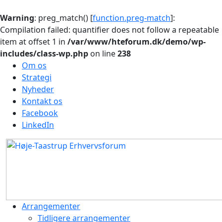
Warning
: preg_match() [
function.preg-match
]:
Compilation failed: quantifier does not follow a repeatable
item at offset 1 in
/var/www/hteforum.dk/demo/wp-
includes/class-wp.php
on line
238
Om os
Strategi
Nyheder
Kontakt os
Facebook
LinkedIn
Arrangementer
Tidligere arrangementer