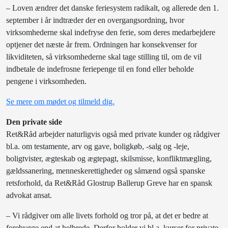
– Loven ændrer det danske feriesystem radikalt, og allerede
den 1.
september i år indtræder der en overgangsordning, hvor
virksomhederne skal indefryse den ferie, som deres medarbejdere
optjener det næste år frem. Ordningen har konsekvenser for
likviditeten, så virksomhederne skal tage stilling til, om de vil
indbetale de indefrosne feriepenge til en fond eller beholde
pengene i virksomheden.
Se mere om mødet og tilmeld dig.
Den private side
Ret&Råd arbejder naturligvis også med private kunder og rådgiver
bl.a. om testamente, arv og gave, boligkøb, -salg og -leje,
boligtvister, ægteskab og ægtepagt, skilsmisse, konfliktmægling,
gældssanering, menneskerettigheder og såmænd også spanske
retsforhold, da Ret&Råd Glostrup Ballerup Greve har en spansk
advokat ansat.
– Vi rådgiver om alle livets forhold og tror på, at det er bedre at
forebygge end at helbrede. Derfor holder vi bl.a. kurser for private,