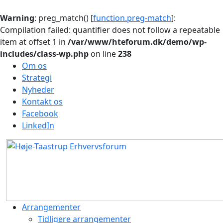
Warning
: preg_match() [
function.preg-match
]:
Compilation failed: quantifier does not follow a repeatable
item at offset 1 in
/var/www/hteforum.dk/demo/wp-
includes/class-wp.php
on line
238
Om os
Strategi
Nyheder
Kontakt os
Facebook
LinkedIn
Arrangementer
Tidligere arrangementer