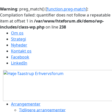
Warning
: preg_match() [
function.preg-match
]:
Compilation failed: quantifier does not follow a repeatable
item at offset 1 in
/var/www/hteforum.dk/demo/wp-
includes/class-wp.php
on line
238
Om os
Strategi
Nyheder
Kontakt os
Facebook
LinkedIn
Arrangementer
Tidligere arrangementer