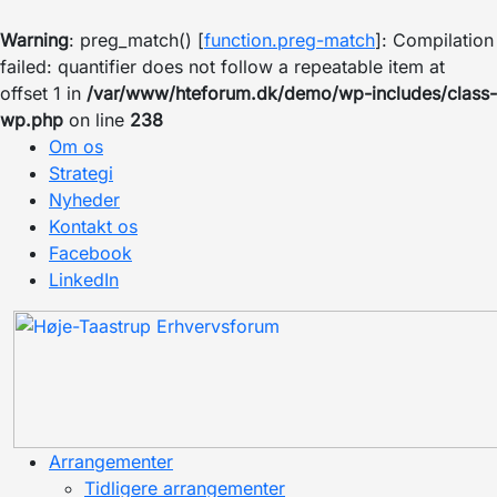
Warning
: preg_match() [
function.preg-match
]: Compilation
failed: quantifier does not follow a repeatable item at
offset 1 in
/var/www/hteforum.dk/demo/wp-includes/class-
wp.php
on line
238
Om os
Strategi
Nyheder
Kontakt os
Facebook
LinkedIn
Arrangementer
Tidligere arrangementer