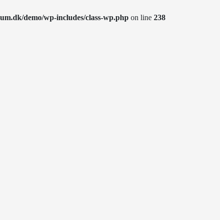
rum.dk/demo/wp-includes/class-wp.php
on line
238