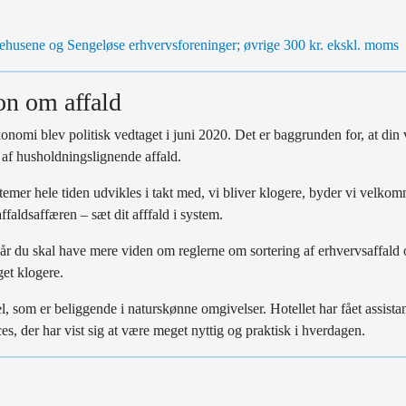
husene og Sengeløse erhvervsforeninger; øvrige 300 kr. ekskl. moms
on om affald
onomi blev politisk vedtaget i juni 2020. Det er baggrunden for, at din
 af husholdningslignende affald.
temer hele tiden udvikles i takt med, vi bliver klogere, byder vi velkom
ffaldsaffæren – sæt dit afffald i system.
år du skal have mere viden om reglerne om sortering af erhvervsaffald
get klogere.
, som er beliggende i naturskønne omgivelser. Hotellet har fået assistanc
es, der har vist sig at være meget nyttig og praktisk i hverdagen.