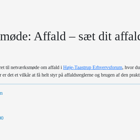
øde: Affald – sæt dit affal
eret til netværksmøde om affald i
Høje-Taastrup Erhvervsforum
, hvor du
r er det et vilkår at få helt styr på affaldsreglerne og brugen af den prakt
em
.00