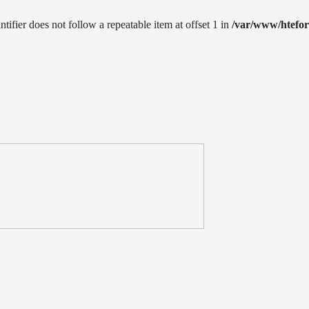
ntifier does not follow a repeatable item at offset 1 in
/var/www/htefo