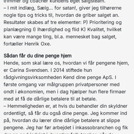
trimmer og coacher kundens eget salgsteam.
– I mit indlæg, Sælg… for satan!, giver jeg tilhørerne
nogle tips og tricks til, hvordan de griber salget an.
Resultater skabes af tre elementer: P) Prioritering og
planlægning I) Ihærdighed og flid K) Kvalitet, hvilket
kan være mange ting, bl.a. mennesket bag salget,
fortæller Henrik Oxe.
Sådan får du dine penge hjem
Hende, som skal lære os, hvordan vi får pengene hjem,
er Carina Svendsen. I 2014 stiftede hun
rådgivningsvirksomheden Kend dine penge ApS. I
første omgang var målgruppen privatpersoner med
ondt i økonomien, men i dag hjælper hun flere firmaer
med at få de dårlige betalere til at betale.
– Hemmeligheden er, at hvis du behandler din skyldner
ordentligt, så får du også dine penge. Jeg kommer ind
på, hvordan du lærer dine dårlige betalere at slippe
pengene. Jeg har før arbejdet i inkassobranchen og fik