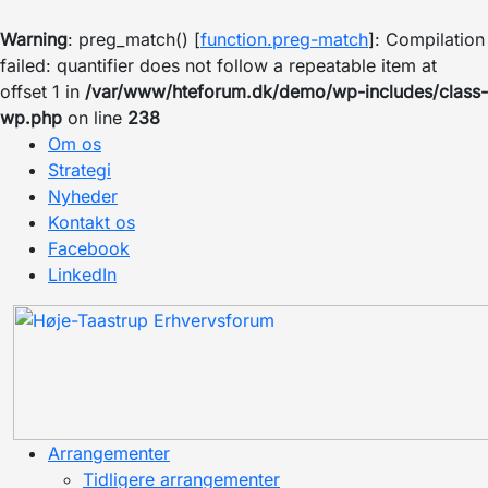
Warning
: preg_match() [
function.preg-match
]: Compilation
failed: quantifier does not follow a repeatable item at
offset 1 in
/var/www/hteforum.dk/demo/wp-includes/class-
wp.php
on line
238
Om os
Strategi
Nyheder
Kontakt os
Facebook
LinkedIn
Arrangementer
Tidligere arrangementer