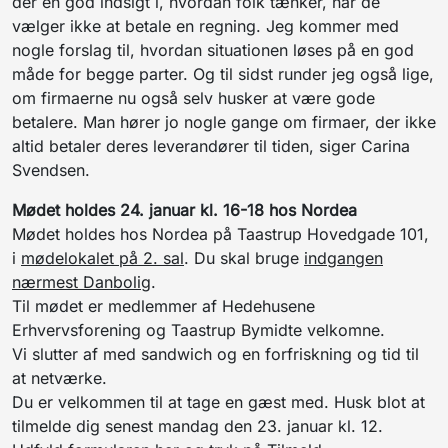
der en god indsigt i, hvordan folk tænker, når de
vælger ikke at betale en regning. Jeg kommer med
nogle forslag til, hvordan situationen løses på en god
måde for begge parter. Og til sidst runder jeg også lige,
om firmaerne nu også selv husker at være gode
betalere. Man hører jo nogle gange om firmaer, der ikke
altid betaler deres leverandører til tiden, siger Carina
Svendsen.
Mødet holdes 24. januar kl. 16-18 hos Nordea
Mødet holdes hos Nordea på Taastrup Hovedgade 101,
i
mødelokalet på 2. sal
. Du skal bruge
indgangen
nærmest Danbolig
.
Til mødet er medlemmer af Hedehusene
Erhvervsforening og Taastrup Bymidte velkomne.
Vi slutter af med sandwich og en forfriskning og tid til
at netværke.
Du er velkommen til at tage en gæst med. Husk blot at
tilmelde dig senest mandag den 23. januar kl. 12.