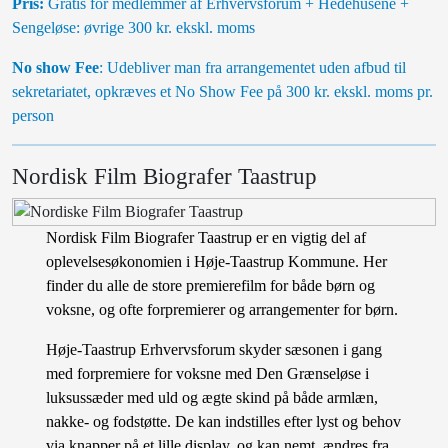
Pris:
Gratis for medlemmer af Erhvervsforum + Hedehusene +
Sengeløse: øvrige 300 kr. ekskl. moms
No show Fee
: Udebliver man fra arrangementet uden afbud til
sekretariatet, opkræves et No Show Fee på 300 kr. ekskl. moms pr.
person
Nordisk Film Biografer Taastrup
Nordisk Film Biografer Taastrup er en vigtig del af
oplevelsesøkonomien i Høje-Taastrup Kommune. Her
finder du alle de store premierefilm for både børn og
voksne, og ofte forpremierer og arrangementer for børn.
Høje-Taastrup Erhvervsforum skyder sæsonen i gang
med forpremiere for voksne med Den Grænseløse i
luksussæder med uld og ægte skind på både armlæn,
nakke- og fodstøtte. De kan indstilles efter lyst og behov
via knapper på et lille display, og kan nemt ændres fra