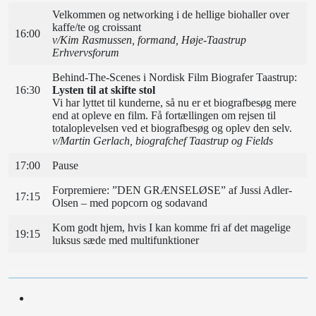
Velkommen og networking i de hellige biohaller over
kaffe/te og croissant
16:00
v/Kim Rasmussen, formand, Høje-Taastrup
Erhvervsforum
Behind-The-Scenes i Nordisk Film Biografer Taastrup:
16:30
Lysten til at skifte stol
Vi har lyttet til kunderne, så nu er et biografbesøg mere
end at opleve en film. Få fortællingen om rejsen til
totaloplevelsen ved et biografbesøg og oplev den selv.
v/Martin Gerlach, biografchef Taastrup og Fields
17:00
Pause
Forpremiere: ”DEN GRÆNSELØSE” af Jussi Adler-
17:15
Olsen – med popcorn og sodavand
Kom godt hjem, hvis I kan komme fri af det magelige
19:15
luksus sæde med multifunktioner