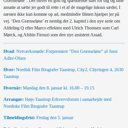
Grænseløse”. Det bliver en god og spændende start for dig og dine
ansatte at sætte jer godt til rette i et af de magelige luksus sæder, I
næsten ikke kan komme op ad, medmindre filmen hjælper jer på
vej. ‘Den Grænseløse’ er nemlig det 2. kapitel i den nye serie om
Afdeling Q efter Marco effekten med Ulrich Thomsen som Carl
Mørck, og Afshin Firouzi som den nye assistent Assad.
Hvad
: Netværksmøde: Forpremiere ”Den Grænseløse” af Jussi
Adler-Olsen
Hvor:
Nordisk Film Biografer Taastrup, City2, Cityringen 4, 2630
Taastrup
Hvornår:
Mandag den 8. januar kl. 16.00 – 19.15
Arrangør:
Høje-Taastrup Erhvervsforum i samarbejde med
Nordiske Film Biografer Taastrup
Tilmeldingsfrist:
Fredag den 5. januar