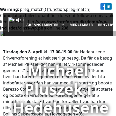
Om os
Strategi
Nyheder
Kontakt os
Warning
: preg_match() [
function.preg-match
]:
Compilation failed: quantifier does not follow a repeatable
item at offset 1 in
/var/www/hteforum.dk/demo/wp-
ARRANGEMENTER
MEDLEMMER
ERHVERV
includes/class-wp.php
on line
238
Tirsdag den 8. april kl. 17.00-19.00
får Hedehusene
Erhvervsforening et helt særligt besøg. Da får de besøg
Michael
af Michael Pluszek der har været virksomhedsleder
igennem 21 år. Han vil holde en pep-talk på 1 ½ time
hvor han fører os igennem et helt særligt liv der bl.a.
Pluszek i
indbefatter hvordan han var med til at starte og booste
Baresso Coffee. Vi vil få forskellige værktøjer til at starte
og booste en virksomhed. Foredraget følges af 5
Hedehusene
minutters salgstale, hvor han fortæller hvad han kan
tilbyde enkeltvirksomheder. Arrangementet foregår i
Bollinis Selskabslokaler, Hovedgaden 405.