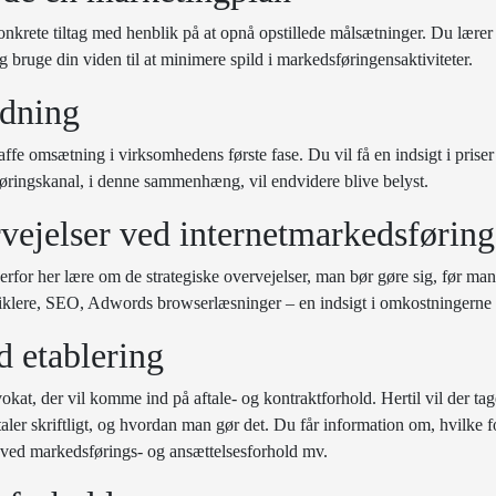
onkrete tiltag med henblik på at opnå opstillede målsætninger. Du lære
bruge din viden til at minimere spild i markedsføringensaktiviteter.
jdning
kaffe omsætning i virksomhedens første fase. Du vil få en indsigt i prise
øringskanal, i denne sammenhæng, vil endvidere blive belyst.
rvejelser ved internetmarkedsføring
rfor her lære om de strategiske overvejelser, man bør gøre sig, før man
iklere, SEO, Adwords browserlæsninger – en indsigt i omkostningerne 
d etablering
at, der vil komme ind på aftale- og kontraktforhold. Hertil vil der tag
 aftaler skriftligt, og hvordan man gør det. Du får information om, hvil
ld ved markedsførings- og ansættelsesforhold mv.