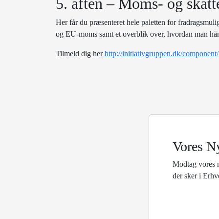
5. aften – Moms- og skatt
Her får du præsenteret hele paletten for fradragsmul
og EU-moms samt et overblik over, hvordan man hånd
Tilmeld dig her
http://initiativgruppen.dk/compo
Vores N
Modtag vores 
der sker i Erh