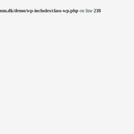
rum.dk/demo/wp-includes/class-wp.php
on line
238