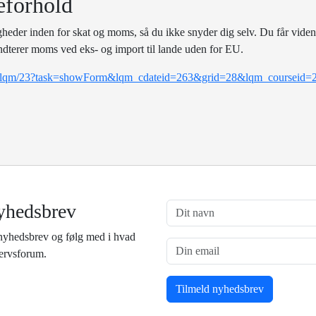
eforhold
igheder inden for skat og moms, så du ikke snyder dig selv. Du får vide
terer moms ved eks- og import til lande uden for EU.
nent/lqm/23?task=showForm&lqm_cdateid=263&grid=28&lqm_courseid=
yhedsbrev
nyhedsbrev og følg med i hvad
vervsforum.