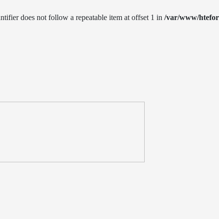
ntifier does not follow a repeatable item at offset 1 in
/var/www/htefo