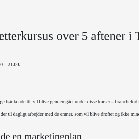
tterkursus over 5 aftener i 
30 – 21.00.
e bør kende til, vil blive gennemgået under disse kurser – brancheforh
 til dagligt arbejder med de emner, som vil blive drøftet og ikke mindst
jde en marketingplan