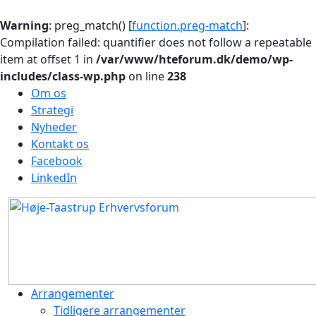
Warning
: preg_match() [
function.preg-match
]:
Compilation failed: quantifier does not follow a repeatable
item at offset 1 in
/var/www/hteforum.dk/demo/wp-
includes/class-wp.php
on line
238
Om os
Strategi
Nyheder
Kontakt os
Facebook
LinkedIn
Arrangementer
Tidligere arrangementer