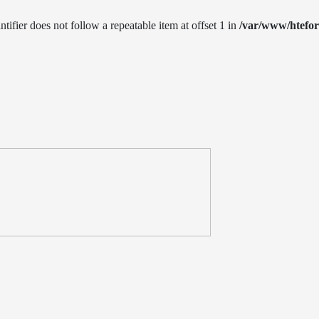
ntifier does not follow a repeatable item at offset 1 in
/var/www/htefo