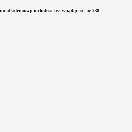
rum.dk/demo/wp-includes/class-wp.php
on line
238