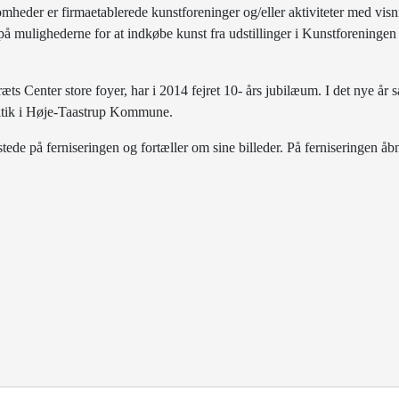
omheder er firmaetablerede kunstforeninger og/eller aktiviteter med visn
mulighederne for at indkøbe kunst fra udstillinger i Kunstforeningen 
æts Center store foyer, har i 2014 fejret 10- års jubilæum. I det nye år 
litik i Høje-Taastrup Kommune.
l stede på ferniseringen og fortæller om sine billeder. På ferniseringen