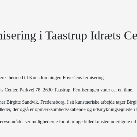
isering i Taastrup Idræts Ce
res hermed til Kunstforeningen Foyer´ens fernisering
æts Center, Parkvej 78, 2630 Taastrup.
Ferniseringen varer ca. en time.
tner Birgitte Sandvik, Fredensborg. I sit kunstneriske arbejde tager Bir
 billeder, der også er opmærksomhedsskabende og udsmykningsegnede i fx
rvsområdet ser mulighederne for at bringe billedkunsten uderligere ud t