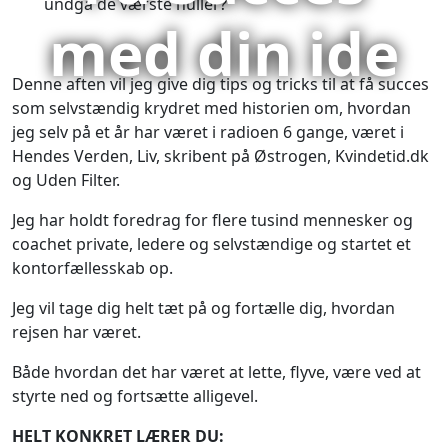
undgå de værste huller?
med din ide
Denne aften vil jeg give dig tips og tricks til at få succes
som selvstændig krydret med historien om, hvordan
jeg selv på et år har været i radioen 6 gange, været i
Hendes Verden, Liv, skribent på Østrogen, Kvindetid.dk
og Uden Filter.
Jeg har holdt foredrag for flere tusind mennesker og
coachet private, ledere og selvstændige og startet et
kontorfællesskab op.
Jeg vil tage dig helt tæt på og fortælle dig, hvordan
rejsen har været.
Både hvordan det har været at lette, flyve, være ved at
styrte ned og fortsætte alligevel.
HELT KONKRET LÆRER DU: