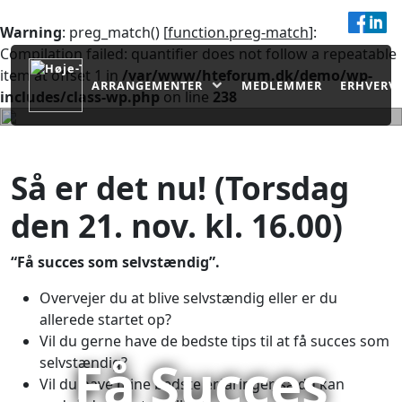
Om os
Strategi
Nyheder
Kontakt os
Warning
: preg_match() [
function.preg-match
]:
Compilation failed: quantifier does not follow a repeatable
item at offset 1 in
/var/www/hteforum.dk/demo/wp-
ARRANGEMENTER
MEDLEMMER
ERHVERV
includes/class-wp.php
on line
238
Så er det nu! (Torsdag
den 21. nov. kl. 16.00)
“Få succes som selvstændig”.
Overvejer du at blive selvstændig eller er du
allerede startet op?
Vil du gerne have de bedste tips til at få succes som
Få Succes
selvstændig?
Vil du have mine bedste erfaringer, så du kan