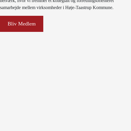
netværk, hvor vi fremmer et kollegialt og forretningsorienteret
samarbejde mellem virksomheder i Høje-Taastrup Kommune.
Bliv Medlem