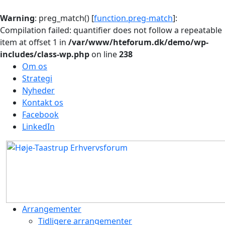
Warning
: preg_match() [
function.preg-match
]:
Compilation failed: quantifier does not follow a repeatable
item at offset 1 in
/var/www/hteforum.dk/demo/wp-
includes/class-wp.php
on line
238
Om os
Strategi
Nyheder
Kontakt os
Facebook
LinkedIn
Arrangementer
Tidligere arrangementer