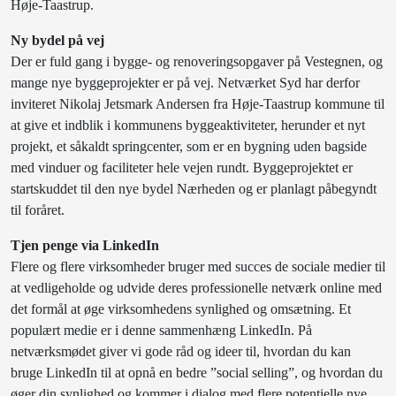
Høje-Taastrup.
Ny bydel på vej
Der er fuld gang i bygge- og renoveringsopgaver på Vestegnen, og
mange nye byggeprojekter er på vej. Netværket Syd har derfor
inviteret Nikolaj Jetsmark Andersen fra Høje-Taastrup kommune til
at give et indblik i kommunens byggeaktiviteter, herunder et nyt
projekt, et såkaldt springcenter, som er en bygning uden bagside
med vinduer og faciliteter hele vejen rundt. Byggeprojektet er
startskuddet til den nye bydel Nærheden og er planlagt påbegyndt
til foråret.
Tjen penge via LinkedIn
Flere og flere virksomheder bruger med succes de sociale medier til
at vedligeholde og udvide deres professionelle netværk online med
det formål at øge virksomhedens synlighed og omsætning. Et
populært medie er i denne sammenhæng LinkedIn. På
netværksmødet giver vi gode råd og ideer til, hvordan du kan
bruge LinkedIn til at opnå en bedre ”social selling”, og hvordan du
øger din synlighed og kommer i dialog med flere potentielle nye