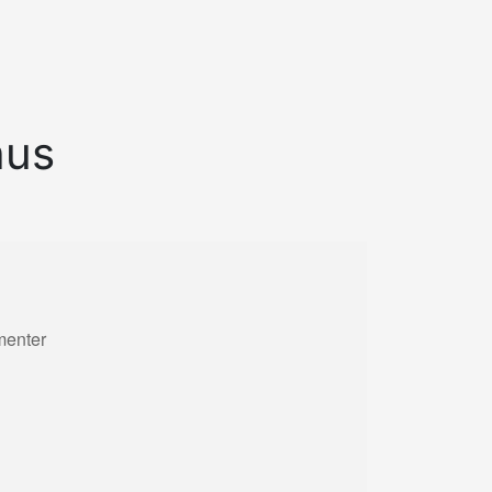
hus
menter